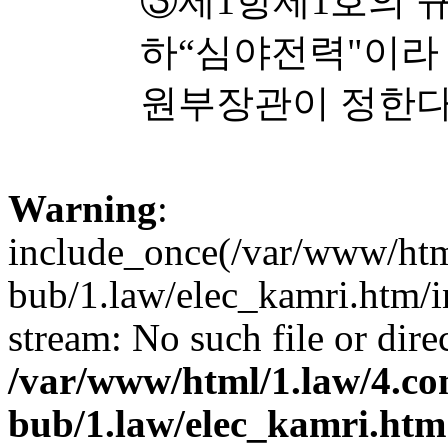
③제1항제1호의 
하“심야전력"이라
원부장관이 정한다
Warning
:
include_once(/var/www/ht
bub/1.law/elec_kamri.htm/in
stream: No such file or dire
/var/www/html/1.law/4.c
bub/1.law/elec_kamri.htm