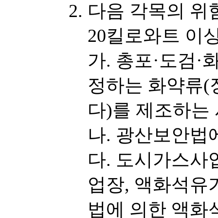
다음 각목의 위
20킬로와트 이
가. 총포·도검
정하는 화약류(
다)를 제조하는
나. 광산보안법
다. 도시가스사
업장, 액화석
법에 의한 액화