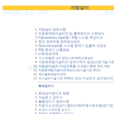
자탐설비
자탐설비 일반사항
자동화재탐지설비의 입·출력장치의 신호방식
P(proprietary type)형 / R형 시스템 특성비교
청각 장애자용 화재경보장치
R(record type)형 시스템 중계기 입출력 산정표
R형 중계기 산출방법
비화재보대책
가스계(할론·co2·청정소화약제)소화설비
자동화재탐지설비의 경계구역의 설정(소방기술기준 
자탐설비설치 대상건축물
(소방법시행령 29조 4항)
자동화재탐지설비의 배선(소방기술기준 90조)
케이블화재방지대책
제49조
전선 이상온도 검지장치의
전기설비기술기준
화재감지기
화재감지방식의 동향
아날로그 감지기
불꽃감지기 일반사항
차동식스포트(공기,열반도체)/차동식분포형(공기관
보상식 스포트형 감지기
정온식,열복합식 감지기