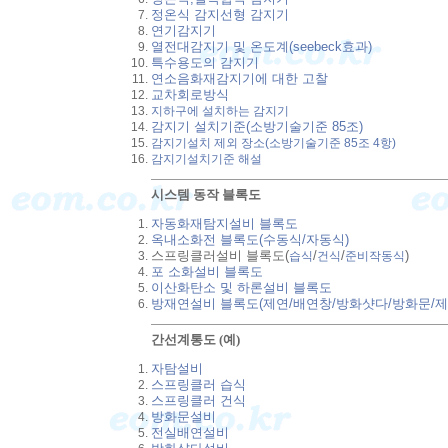
정온식 감지선형 감지기
연기감지기
열전대감지기 및 온도계(seebeck효과)
특수용도의 감지기
연소음화재감지기에 대한 고찰
교차회로방식
지하구에 설치하는 감지기
감지기 설치기준(소방기술기준 85조)
감지기설치 제외 장소(소방기술기준 85조 4항)
감지기설치기준 해설
시스템 동작 블록도
자동화재탐지설비 블록도
옥내소화전 블록도(수동식/자동식)
스프링클러설비 블록도(
/
/
)
습식
건식
준비작동식
포 소화설비 블록도
이산화탄소 및 하론설비 블록도
방재연설비 블록도(제연/배연창/방화샷다/방화문/
간선계통도 (예)
자탐설비
스프링클러 습식
스프링클러 건식
방화문설비
전실배연설비