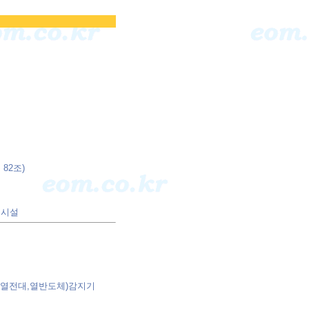
82조)
 시설
,열전대,열반도체)감지기