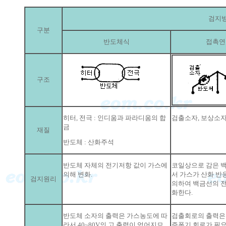
검지
구분
반도체식
접촉연
구조
히터, 전극 : 인디움과 파라디움의 합
검출소자, 보상소자
금
재질
반도체 : 산화주석
반도체 자체의 전기저항 값이 가스에
코일상으로 감은 
의해 변화.
서 가스가 산화 반
검지원리
의하여 백금선의 전
화한다.
반도체 소자의 출력은 가스농도에 따
검출회로의 출력은 
라서 40~80V의 고 출력이 얻어지므
증폭기 회로가 필요