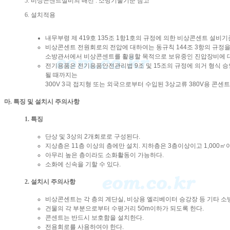
5. 비상콘센트설비의 배선 : 소방기술기준 참고
6. 설치적용
내무부령 제 419호 135조 1항1호의 규정에 의한 비상콘센트 설비기
비상콘센트 전원회로의 전압에 대하여는 동규칙 144조 3항의 규정을 적
소방관서에서 비상콘센트를 활용할 목적으로 보유중인 진압장비에 대하여는
전기용품은 전기용품안전관리법 9조 및 15조의 규정에 의거 형식 승인
될 때까지는
300V 3극 접지형 또는 외국으로부터 수입된 3상교류 380V용 콘센트
마. 특징 및 설치시 주의사항
1. 특징
단상 및 3상의 2개회로로 구성된다.
지상층은 11층 이상의 층에만 설치. 지하층은 3층이상이고 1,000
아무리 높은 층이라도 소화활동이 가능하다.
소화에 신속을 기할 수 있다.
2. 설치시 주의사항
비상콘센트는 각 층의 계단실, 비상용 엘리베이터 승강장 등 기타 소
건물의 각 부분으로부터 수평거리 50m이하가 되도록 한다.
콘센트는 반드시 보호함을 설치한다.
전용회로를 사용하여야 한다.