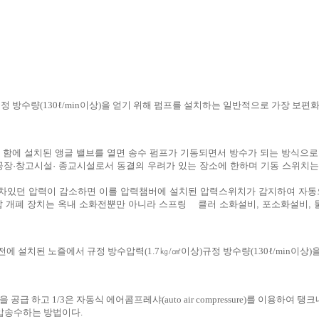
규정 방수량(130ℓ/min이상)을 얻기 위해 펌프를 설치하는 일반적으로 가장 
르고 함에 설치된 앵글 밸브를 열면 송수 펌프가 기동되면서 방수가 되는 방식으로
공장·창고시설· 종교시설로서 동결의 우려가 있는 장소에 한하며 기동 스위치
차있던 압력이 감소하면 이를 압력챔버에 설치된 압력스위치가 감지하여 자동으
압 개폐 장치는 옥내 소화전뿐만 아니라 스프링 클러 소화설비, 포소화설비,
에 설치된 노즐에서 규정 방수압력(1.7㎏/㎠이상)규정 방수량(130ℓ/min이
공급 하고 1/3은 자동식 에어콤프레샤(auto air compressure)를 이용
 가압송수하는 방법이다.