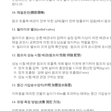
된다.26.
10. 체절운전(體節運轉)
펌프 토출측 배관이 전부 믹힌 상태(물이 전혀 방출되지 않음)에서 펌
11. 릴리이프 밸브(relief valve)
릴리이프 밸브는 순환 배관내의 압력이 설정 압력 이상이 되면 배관내 유
체절 운전시 공회전에 의한 온도상승을 방지하는 역할을 한다.
※. 릴리이프 밸브의 규격 압력 확인방법 : 펌프의 규격 표시판에 표시된 
12. 펌프의 성능 시험 배관(펌프의 性能 侍險 配管)
성능 시험 배관은 펌프의 토출측 개폐 밸브 이전에 분기하여 펌프의 성능
※. 정격 토출 압력 : 당해 설비의 총양정을 1/10로 환산한 압력(kg/㎠)
※. 정격 토출량 : 당해 설비 펌프의 분당 토출량(ℓ/min)
※. 성능 시험 배관 관경 구하는 방법
13. 중간 가압송수장치(中間 加壓送水裝置)
지하층을 제외한 건물의 높이가 60m를 초과하는 때에는 중간 가압송
14. 유량 측정 방법(流量 測定 方法)
압력계에 의한 방법, 유량계에 의한 방법(현재 많이 사용됨).