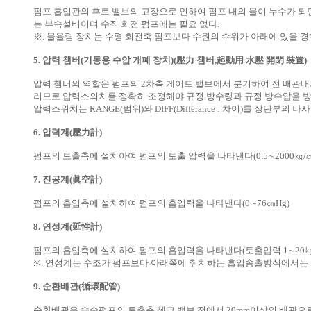
펌프 흡입관의 후트 밸브의 고장으로 인하여 펌프 내의 물이 누수가 되
는 부속설비이며 수직 회전 펌프에는 필요 없다.
※. 물올림 장치는 수평 회전축 펌프보다 수원의 수위가 아래에 있을 
5. 압력 챔버(기동용 수압 개폐 장치)(壓力 챔버,起動用 水壓 開閉 裝置)
압력 챔버의 역할은 펌프의 2차측 게이트 밸브에서 분기하여 전 배관내의 압
러므로 압력스의치를 정확히 조정해야 규정 방수량과 규정 방수압을 방
압력스위치는 RANGE(범위)와 DIFF(Differance : 차이)를 상단부의 
6. 압력계(壓力計)
펌프의 토출측에 설치아여 펌프의 토출 압력을 나타낸다(0.5∼2000㎏/
7. 진공계(眞空計)
펌프의 흡입측에 설치하여 펌프의 흡입력을 나타낸다(0∼76㎝Hg)
8. 연성계(延性計)
펌프의 흡입측에 설치하여 펌프의 흡입력을 나타낸다(토출압력 1∼20㎏/
※. 연성계는 수조가 펌프보다 아래쪽에 취치하는 흡입송출방식에서는 
9. 순환배관(循環配管)
순환배관은 숭수펌프의 토출측 첵크 밸브 전에서 20mm이상의 배관으로 분