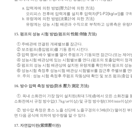
압력계에 의한 방법(壓力計에 의한 方法)
오리피스 전후에 압력계를 설치후 압력차(P1-P2(kg/㎠))를 구
유량계에 의한 방법(流量計에 의한 方法)
유량계는 성능 시험 배관과 수직으로 부착하고 상류측은 유량
15. 펌프의 성능 시험 방법(펌프의 性能 侍險 方法)
① 주배관에 연결된 개폐밸브를 잠근다.
② 보조펌프(충압펌프)를 기동 중지 시킨다.
③ 압력 챔버 배수 밸브를 열어 주펌프가 기동되면 잠근다.(또는 제어
④ 성능시험 배관상에 있는 시험밸브를 연다.(펌프의 토출압력이 정격
⑤ 펌프의 성능 시험 배관상에 설치된 유량계를 확인하여 펌프의 성능
⑥ 성능시험 측정후 성능시험 배관상 시험밸브를 잠근후 주밸브를 연
※. 주의 : 성능 시험 측정후 주펌프 작동상태 확인 및 보조 펌프(충압 
16. 방수 압력 측정 방법(防水 壓力 測定 方法)
①. 옥내 소화전이 가장 많이 설치된(최대 5개)층에서 모든 소화전을
소화전에서 규정 방수압(1.7kg/㎠이상) 및 규정 방수량(130ℓ/min이상
②. 방수압 측정은 호스 노즐 선단에 노즐구경의 0.5배(D/2) 떨
면 다음 공식에 의하여 방수량을 알 수 있다.
17. 자연압이란(紫煙壓이란)