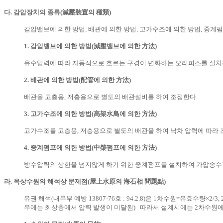
다. 감압장치의 종류(減壓裝置의 種類)
감압밸브에 의한 방법, 배관에 의한 방법, 고가수조에 의한 방법, 중계펌
1. 감압밸브에 의한 방법(減壓밸브에 의한 方法)
유수압력에 따라 자동적으로 흐르는 구경이 변화하는 오리피스를 설치하
2. 배관에 의한 방법(配管에 의한 方法)
배관을 고층용, 저층용으로 별도의 배관설비를 하여 조정한다.
3. 고가수조에 의한 방법(高架水鳥에 의한 方法)
고가수조를 고층용, 저층용으로 별도의 배관을 하여 낙차 압력에 따라 
4. 중계펌프에 의한 방법(中棨펌프에 의한 方法)
방수압력의 상한을 넘지않게 하기 위한 중계펌프를 설치하여 가압송수
라. 옥상수원의 해석상 문제점(屋上水原의 海石相 問題點)
유권 해석(내무부 예방 13807-76호 : 94.2.8)은 1차수원=유효수량×
우에는 최상층에서 압력 발생이 미달됨) 따라서 설계시에는 2차수원에 