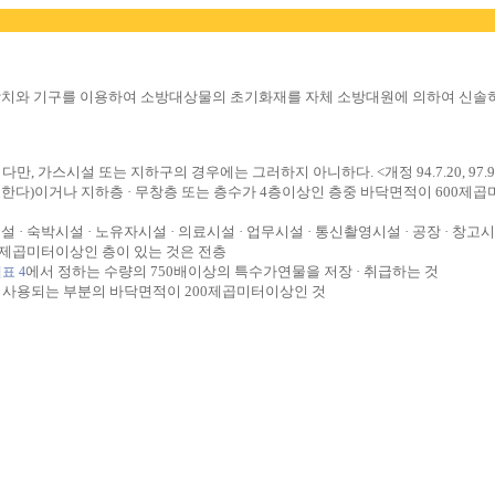
치와 기구를 이용하여 소방대상물의 초기화재를 자체 소방대원에 의하여 신솔히 
가스시설 또는 지하구의 경우에는 그러하지 아니하다. <개정 94.7.20, 97.9.
한다)이거나 지하층 · 무창층 또는 층수가 4층이상인 층중 바닥면적이 600제곱
시설 · 숙박시설 · 노유자시설 · 의료시설 · 업무시설 · 통신촬영시설 · 공장
00제곱미터이상인 층이 있는 것은 전층
에서 정하는 수량의 750배이상의 특수가연물을 저장 · 취급하는 것
표 4
로 사용되는 부분의 바닥면적이 200제곱미터이상인 것