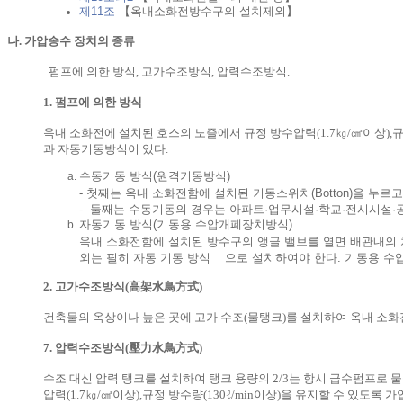
제11조
【옥내소화전방수구의 설치제외】
나. 가압송수 장치의 종류
펌프에 의한 방식, 고가수조방식, 압력수조방식.
1. 펌프에 의한 방식
옥내 소화전에 설치된 호스의 노즐에서 규정 방수압력(1.7㎏/㎠이상),
과 자동기동방식이 있다.
수동기동 방식(원격기동방식)
- 첫째는 옥내 소화전함에 설치된 기동스위치(Botton)을 누
- 둘째는 수동기동의 경우는 아파트·업무시설·학교·전시시설·
자동기동 방식(기동용 수압개폐장치방식)
옥내 소화전함에 설치된 방수구의 앵글 밸브를 열면 배관내의 
외는 필히 자동 기동 방식 으로 설치하여야 한다. 기동용 수
2. 고가수조방식(高架水鳥方式)
건축물의 옥상이나 높은 곳에 고가 수조(물탱크)를 설치하여 옥내 소화전
7. 압력수조방식(壓力水鳥方式)
수조 대신 압력 탱크를 설치하여 탱크 용량의 2/3는 항시 급수펌프로 물을 
압력(1.7㎏/㎠이상),규정 방수량(130ℓ/min이상)을 유지할 수 있도록