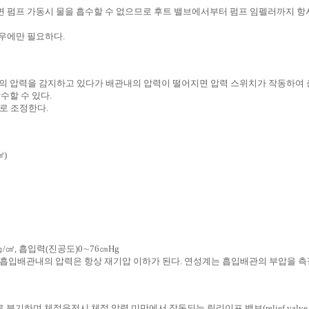
면 펌프 가동시 물을 흡수할 수 없으므로 후트 밸브에서부터 펌프 임펠러까지 
경우에만 필요하다.
력을 감지하고 있다가 배관내의 압력이 떨어지면 압력 스위치가 작동하여 충압펌프(Joc
수할 수 있다.
나사로 조정한다.
㎠)
㎠, 흡입력(진공도)0∼76㎝Hg
흡입배관내의 압력은 항상 재기압 이하가 된다. 연성계는 흡입배관의 부압을 측
기하며 체절운전시 체절 압력 미만에서 작동되는 릴리이프 밸브(relief valv