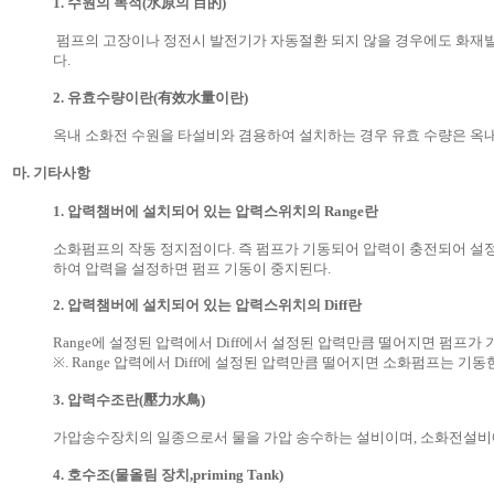
1. 수원의 목적(水原의 目的)
펌프의 고장이나 정전시 발전기가 자동절환 되지 않을 경우에도 화재발
다.
2. 유효수량이란(有效水量이란)
옥내 소화전 수원을 타설비와 겸용하여 설치하는 경우 유효 수량은 옥
마. 기타사항
1. 압력챔버에 설치되어 있는 압력스위치의 Range란
소화펌프의 작동 정지점이다. 즉 펌프가 기동되어 압력이 충전되어 설정 
하여 압력을 설정하면 펌프 기동이 중지된다.
2. 압력챔버에 설치되어 있는 압력스위치의 Diff란
Range에 설정된 압력에서 Diff에서 설정된 압력만큼 떨어지면 펌프가
※. Range 압력에서 Diff에 설정된 압력만큼 떨어지면 소화펌프는 기동
3. 압력수조란(壓力水鳥)
가압송수장치의 일종으로서 물을 가압 송수하는 설비이며, 소화전설비
4. 호수조(물올림 장치,priming Tank)