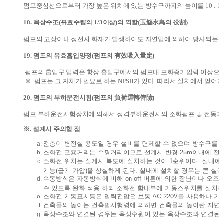
펌프중심선으로부터 가장 높은 위치에 있는 방수구까지의 높이를 10 : 
18. 옥상수조(유효수량의 1/3이상)의 역할(玉觴水鳥의 役割)
펌프의 고장이나 정전시 화재가 발생하여도 자연압에 의하여 방사되는 
19. 펌프의 유효흡입양정(펌프의 有效吸入量定)
펌프의 흡입구 압력은 항상 흡입구에서의 펌프내 포화증기압력 이상으
※. 펌프는 그 자체가 필요로 하는 NPSH가 있다. 따라서 설치에서 얻
20. 펌프의 부하운전시험(펌프의 負荷運轉侍險)
펌프 부하운전시험장치에 의해서 정격부하운전시의 소화펌프 및 전동기
※. 설계시 주의할 점
전층이 변전실 용도일 경우 설비를 면제할 수 없으며 방수구를
소화전 포용거리는 수평거리이므로 설계시 반경 25m이내에 전
소화전 위치는 설계시 복도에 설치하는 것이 1순위이며. 실내
기능(급기 가압)을 상실하게 된다. 실내에 설치할 경우는 큰
수동방식은 자동방식에 비해 on-off 버튼에 의한 장난이나 오
수 있도록 완화 적용 하되 소화전 함내부에 기동스위치를 설치
소화전 기동표시등은 입력전압은 보통 AC 220V를 사용하나 기동
건축물의 높이는 건축법시행령에 의하면 건축물의 높이란 지면에
옥상수조와 연결된 경우는 옥상수원이 있는 옥상수조와 연결된 