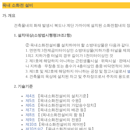
옥내 소화전 설비
가. 개요
건축물내의 화재 발생시 복도나 계단 가까이에 설치된 소화전함내의 장
1. 설치대상(소방법시행령28조2항)
② 옥내소화전설비를 설치하여야 할 소방대상물은 다음과 같다. 다만, 
1. 연면적 3천제곱미터이상인 소방대상물(지하가중 터널을 제외
1의2. 지하가중 터널의 경우 길이가 1천미터이상인 것
2. 제1호에 해당하지 아니하는 근린생활시설 · 위락시설 · 판매
나 지하층 · 무창층 또는 층수가 4층이상인 층중 바닥면적이 3
3. 제1호 및 제2호에 해당하지 아니하는 공장 및 창고시설로서
별
4. 건축물의 옥상에 설치된 차고 및 주차장으로서 주차의 용도
2. 기술기준
제4조
【옥내소화전설비의 설치기준】
제5조
【옥내소화전설비의 수원】
제6조
【옥내소화전설비의 가압송수장치】
제7조
【옥내소화전설비의 배관 등】
제8조
【 (옥내소화전설비의 함 등】
제9조
【옥내소화전설비의 전원】
제10조
【옥내소화전설비의 제어반】
제10조의2
【옥내소화전설비의 배선 등】