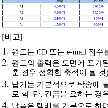
원도
청사진
A1
4,000/매
2,000/매
A2
3,200/매
1,200/매
A3
2,100/매
800/매
A4
1,500/매
600/매
[비고]
원도는 CD 또는 e-mail 접
원도의 출력은 도면에 표기된
춘 경우 정확한 축적이 될 것)
납기는 기본적으로 탁송에 필
로 함. 단, 긴급을 요하는 경
납품은 택배를 기본으로 하며