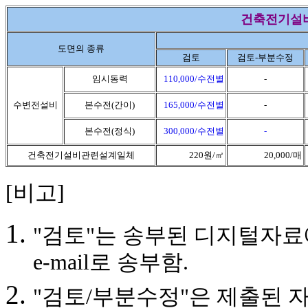
건축전기설비
도면의 종류
검토
검토-부분수정
임시동력
110,000/수전별
-
수변전설비
본수전(간이)
165,000/수전별
-
본수전(정식)
300,000/수전별
-
건축전기설비관련설계일체
220원/㎡
20,000/매
[비고]
"검토"는 송부된 디지털자료
e-mail로 송부함.
"검토/부분수정"은 제출된