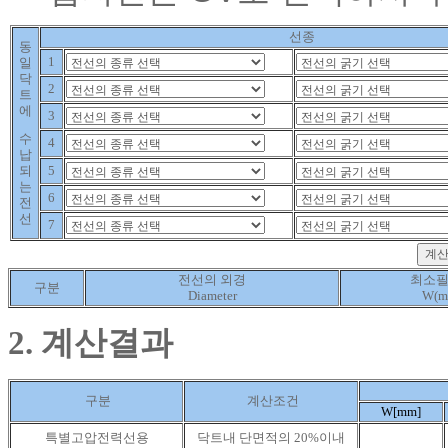
선종
동
1
일
닥
2
트
에
3
수
4
납
되
5
는
6
전
선
7
전선의 외경
최소
구분
Diameter
W(m
2. 계산결과
구분
계산조건
W[mm]
특별고압전력선용
닥트내 단면적의 20%이내