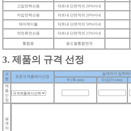
고압전력선용
닥트내 단면적의 20%이내
저압전력선용
닥트내 단면적의 20%이내
제어케이블
닥트내 단면적의 50%이내
약전류전선용
닥트내 단면적의 25%이내
통합용
용도별통합면적
3. 제품의 규격 선정
설계자가 입력하
구
표준규격품에서선정
분
W (폭 mm)
D (깊이-mm)
제
품
선
정
설
계
자