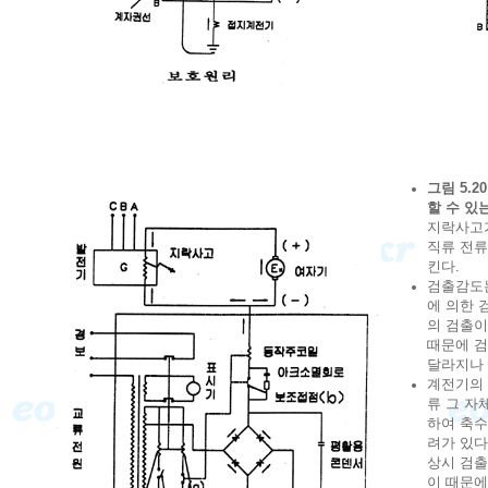
그림 5.
할 수 있
지락사고
직류 전
킨다.
검출감도
에 의한 
의 검출
때문에 
달라지나 
계전기의 
류 그 자
하여 축수
려가 있다
상시 검출
이 때문에