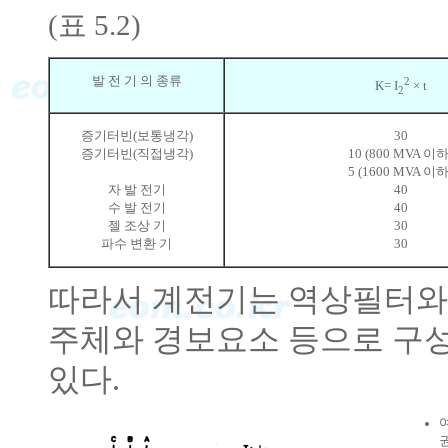
(표 5.2)
발 전 기 의 종류
2
K= I
× t
2
증기터빈(보통냉각)
30
증기터빈(직접냉각)
10 (800 MVA 이하
5 (1600 MVA 이하
자 발 전기
40
수 발 전기
40
젤 조상 기
30
파수 변환 기
30
따라서 계전기는 역상필터와
주체와 경보요소 등으로 구성되
있다.