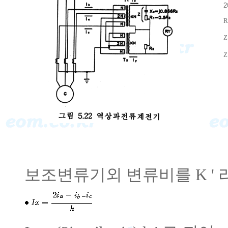
R
Z
Z
보조변류기외 변류비를 K ' 