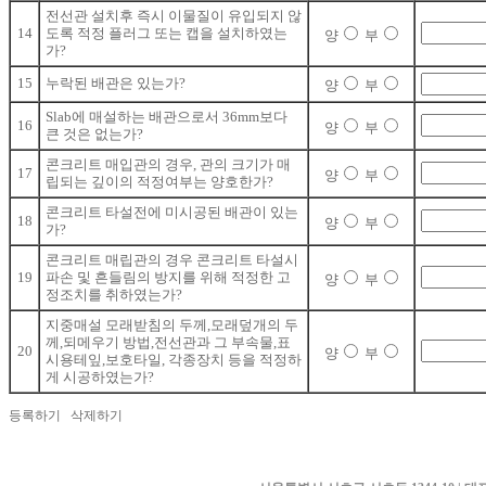
전선관 설치후 즉시 이물질이 유입되지 않
14
도록 적정 플러그 또는 캡을 설치하였는
양
부
가?
15
누락된 배관은 있는가?
양
부
Slab에 매설하는 배관으로서 36mm보다
16
양
부
큰 것은 없는가?
콘크리트 매입관의 경우, 관의 크기가 매
17
양
부
립되는 깊이의 적정여부는 양호한가?
콘크리트 타설전에 미시공된 배관이 있는
18
양
부
가?
콘크리트 매립관의 경우 콘크리트 타설시
19
파손 및 흔들림의 방지를 위해 적정한 고
양
부
정조치를 취하였는가?
지중매설 모래받침의 두께,모래덮개의 두
께,되메우기 방법,전선관과 그 부속물,표
20
양
부
시용테잎,보호타일, 각종장치 등을 적정하
게 시공하였는가?
등록하기 삭제하기