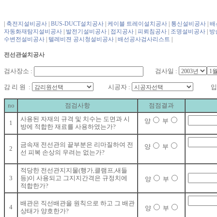
|
축전지설비공사
|
BUS-DUCT설치공사
|
케이블 트레이설치공사
|
통신설비공사
|
배
자동화재탐지설비공사
|
발전기설비공사
|
접지공사
|
피뢰침공사
|
조명설비공사
|
방
수변전설비공사
|
텔레비젼 공시청설비공사
|
배선공사검사리스트
|
전선관설치공사
검사장소 :
검사일 :
감 리 원 :
시공자 :
입회
no
점검사항
점점결과
사용된 자재의 규격 및 치수는 도면과 시
양
부
1
방에 적합한 재료를 사용하였는가?
금속재 전선관의 끝부분은 리마질하여 전
양
부
2
선 피복 손상의 우려는 없는가?
적당한 전선관지지물(행가,클램프,새들
3
등)이 사용되고 그지지간격은 규정치에
양
부
적합한가?
배관은 직선배관을 원칙으로 하고 그 배관
4
양
부
상태가 양호한가?