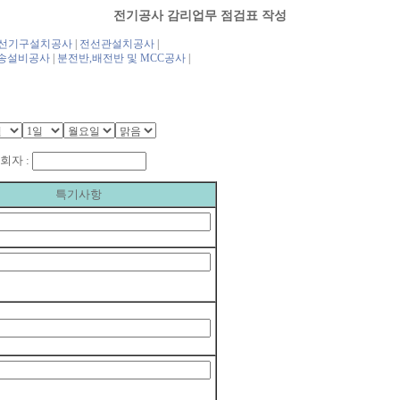
전기공사 감리업무 점검표 작성
선기구설치공사
|
전선관설치공사
|
송설비공사
|
분전반,배전반 및 MCC공사
|
자 :
특기사항