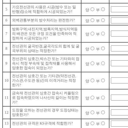
가요전선관의 사용은 시공(방수 또는 일
5
양
부
반형)장소에 적합하게 시공되었는가?
6
외벽관통부분의 방수처리는 완전한가?
양
부
방화구역,내진지역,방폭지역,방식지역등
7
의 배관은 모든 규정 요건을 만족하여 적
양
부
정하게 시공되었는가?
전선관의 굴곡반경,굴곡각도의 합계 및 굴
8
양
부
곡부위의 상태는 적정한가?
전선관의 상호간,박스간 또는 기타와의 접
9
속시 적정 부속재 및 접착재를 사용해서
양
부
양호한 접속이 되었는가?
전선관의 상호간 또는 기타관(약전선관,
10
가스관,수도관 등)간의 이격거리는 적정
양
부
한가?
금속재 전선관의 상호간 접속시 커플링으
11
로 접속하였으며 나사산의 길이는 적정한
양
부
가?
도장을 요하는 전선관의 경우 도장상태는
12
양
부
양호한가?
13
전선관의 규격은 KS규격에 적합한가?
양
부