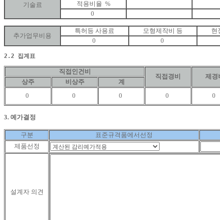
적용비율 %
기술료
0
특허등 사용료
모형제작비 등
현
추가업무비용
0
0
2.2 집계표
직접인건비
직접경비
제경
상주
비상주
계
0
0
0
0
0
3. 예가결정
구분
표준규격품에서선정
제품선정
설계자 의견