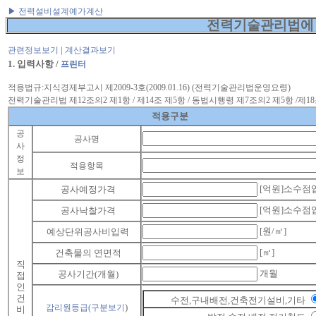
▶ 전력설비설계예가계산
전력기술관리법에 
|
관련정보보기
계산결과보기
1. 입력사항 /
프린터
적용법규:지식경제부고시 제2009-3호(2009.01.16) (전력기술관리법운영요령)
전력기술관리법 제12조의2 제1항 / 제14조 제5항 / 동법시행령 제7조의2 제5항 /제18조
적용구분
공
공사명
사
정
적용항목
보
[억원]소수점
공사예정가격
[억원]소수점
공사낙찰가격
[원/㎡]
예상단위공사비입력
[㎡]
건축물의 연면적
직
개월
공사기간(개월)
접
인
건
수전,구내배전,건축전기설비,기타
)
감리원등급(구분보기
비