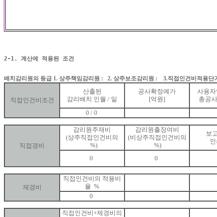
2-1. 계산에 적용된 조건
배치감리원의 등급 1. 상주책임감리원 :
2. 상주보조감리원 :
3.직접인건비적용단가
산출된
공사확정예가
사용자
감리배치 인월 / 일
[억원]
총공사
직접인건비조건
0 / 0
감리원주재비
감리원출장여비
보고
(상주직접인건비의
(비상주직접인건비의
인
%)
%)
직접경비
0
0
직접인건비의 적용비
율 %
제경비
0
직접인건비+제경비의