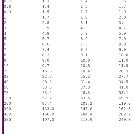
0.7		1.3		1.4		1.5

0.8		1.4		1.5		1.7

0.9		1.5		1.7		1.9

1		1.7		1.8		2.0

2		2.8		3.1		3.4	

3		3.9		4.3		4.7

4		4.8		5.3		5.9

5		5.7		6.3		7.0

6		6.6		7.3		8.0

7		7.4		8.2		9.0

8		8.2		9.1		10.0

9		9.0		10.0		11.0

10		9.7		10.8		11.9

20		16.6		18.4		20.3

30		22.6		25.2		27.7	

40		28.3		31.4		34.5

50		33.5		37.3		41.0

70		43.4		48.3		53.1

100		57.2		63.5		69.9

200		97.4		108.2		119.0

300		133.0		147.8		162.6

400		166.0		184.4		202.9

500		197.0		218.9		240.8
