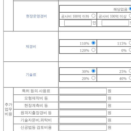
해당없음
현장운영경비
공사비 100억 이하
공사비 100억 이상
인
110%
115%
제경비
120%
0%
30%
25%
기술료
20%
40%
특허 등의 사용료
원
모형제작비 등
원
추가
현장계측비 등
원
업무
원격지출장경비 등
원
비용
기술자문비,위탁비
원
신공법등 검토비용
원