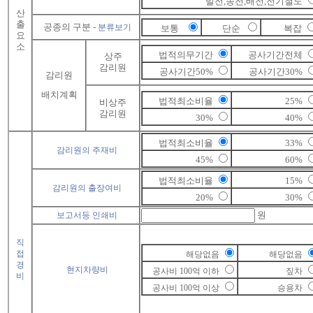
발전,송전,배전,전기철도
산
출
공종의 구분 -
분류보기
보통
단순
복잡
요
소
법적의무기간
공사기간전체
상주
감리원
공사기간50%
공사기간30%
감리원
배치계획
법적최소비율
25%
비상주
감리원
30%
40%
법적최소비율
33%
감리원의 주재비
45%
60%
법적최소비율
15%
감리원의 출장여비
20%
30%
원
보고서등 인쇄비
직
접
해당없음
해당없음
경
현지차량비
공사비 100억 이하
짚차
비
공사비 100억 이상
승용차