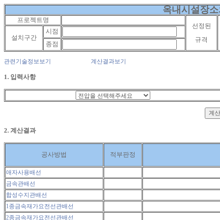
옥내시설장소
프로젝트명
선정된
시점
설치구간
규격
종점
관련기술정보보기
계산결과보기
1. 입력사항
2. 계산결과
공사방법
적부판정
애자사용배선
금속관배선
합성수지관배선
1종금속재가요전선관배선
2종금속재가요전선관배선