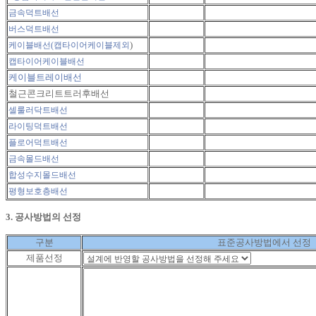
금속덕트배선
버스덕트배선
)
케이블배선(캡타이어케이블제외
캡타이어케이블배선
케이블트레이배선
철근콘크리트트러후배선
셀룰러닥트배선
라이팅덕트배선
플로어덕트배선
금속몰드배선
합성수지몰드배선
평형보호층배선
3. 공사방법의 선정
구분
표준공사방법에서 선정
제품선정